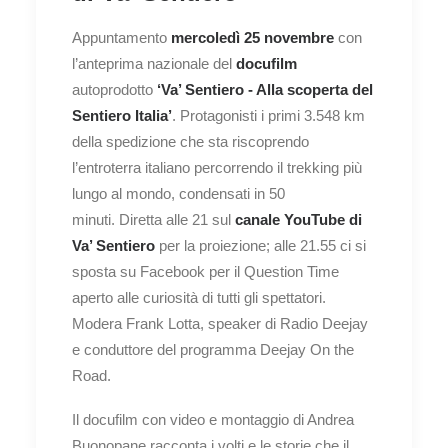
Appuntamento
mercoledì 25 novembre
con
l’anteprima nazionale del
docufilm
autoprodotto
‘Va’ Sentiero - Alla scoperta del
Sentiero Italia’
. Protagonisti i primi 3.548 km
della spedizione che sta riscoprendo
l’entroterra italiano percorrendo il trekking più
lungo al mondo, condensati in 50
minuti. Diretta alle 21 sul
canale YouTube di
Va’ Sentiero
per la proiezione; alle 21.55 ci si
sposta su Facebook per il Question Time
aperto alle curiosità di tutti gli spettatori.
Modera Frank Lotta, speaker di Radio Deejay
e conduttore del programma Deejay On the
Road.
Il docufilm con video e montaggio di Andrea
Buonopane racconta i volti e le storie che il