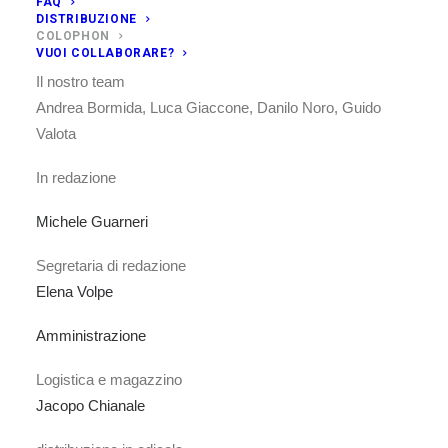
FAQ
Coordinamento di redazione
DISTRIBUZIONE
COLOPHON
Simona Righetti
VUOI COLLABORARE?
Il nostro team
Andrea Bormida, Luca Giaccone, Danilo Noro, Guido
Valota
In redazione
Michele Guarneri
Segretaria di redazione
Elena Volpe
Amministrazione
Logistica e magazzino
Jacopo Chianale