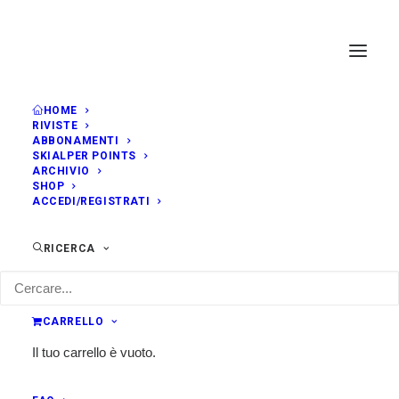
HOME
RIVISTE
ABBONAMENTI
COLOFON
SKIALPER POINTS
ARCHIVIO
Direttore editoriale
SHOP
ACCEDI/REGISTRATI
Davide Marta
Direttore Responsabile
RICERCA
Claudio Primavesi
Design e Art Direction
CARRELLO
Heartfelt Studio
Il tuo carrello è vuoto.
PR, Informazioni e Pubblicità