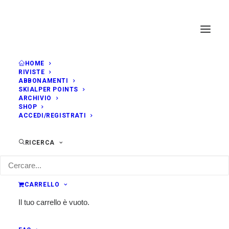
HOME
RIVISTE
ABBONAMENTI
SKIALPER POINTS
ARCHIVIO
Carrello
SHOP
ACCEDI/REGISTRATI
Il tuo carrello è vuoto.
RICERCA
RITORNA AL NEGOZIO
CARRELLO
Il tuo carrello è vuoto.