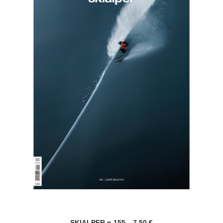
SKIALPER n.155
7,50
€