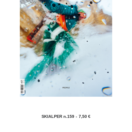
del
prodotto
SKIALPER n.159
7,50
€
AGGIUNGI AL CARRELLO