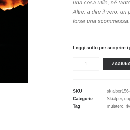
una cosa utile, né tan
Altre, a dire il vero, un
forse una scommessa.
Leggi sotto per scoprire i 
SKIALPER
AGGIUNG
n.156
quantità
SKU
skialper156
Categorie
Skialper
,
cop
Tag
mulatero
,
ri