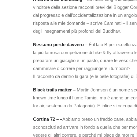
vincitore della sezione racconti brevi del Blogger Con
dal progresso e dall’occidentalizzazione in un angol
risposta alle mie domande – scrive Caminati – il senso
degli insegnamenti più profondi del Buddha».
Nessuno perde davvero –
È il lato B per eccellen
la più famosa competizione di hike & fly attraverso l
preparare un giaciglio e un pasto, curare le vesciche e
camminare o correre per raggiungere i turnpoint?
Il racconto da dentro la gara (e le belle fotografie) d
Black trails matter –
Martin Johnson è un nome sconos
known time lungo il fiume Tamigi, ma è anche un conv
for air, sostenuta da Patagonia). E infine si occupa d
Cortina 72 – «
Abbiamo preso un freddo cane, abbiamo 
sconosciuti ad arrivare in fondo a quella che per molt
vedere gli altri correre, e perché mi piace da morire 