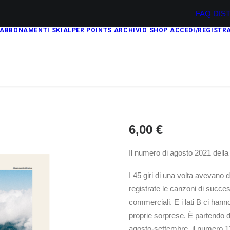
FAQ
DIS
ABBONAMENTI
SKIALPER POINTS
ARCHIVIO
SHOP
ACCEDI/REGISTRA
6,00
€
Il numero di agosto 2021 della
I 45 giri di una volta avevano du
registrate le canzoni di succe
commerciali. E i lati B ci hann
proprie sorprese. È partendo 
agosto-settembre, il numero 1