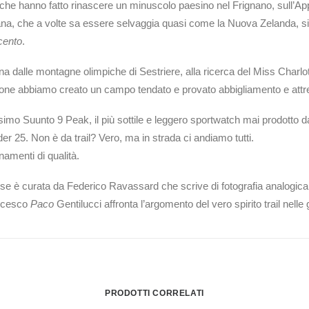
che hanno fatto rinascere un minuscolo paesino nel Frignano, sull’Ap
na, che a volte sa essere selvaggia quasi come la Nuova Zelanda, siamo 
cento
.
ana dalle montagne olimpiche di Sestriere, alla ricerca del Miss Charl
one abbiamo creato un campo tendato e provato abbigliamento e attre
imo Suunto 9 Peak, il più sottile e leggero sportwatch mai prodotto d
er 25. Non è da trail? Vero, ma in strada ci andiamo tutti.
enamenti di qualità.
e è curata da Federico Ravassard che scrive di fotografia analogica,
ncesco
Paco
Gentilucci affronta l’argomento del vero spirito trail nell
PRODOTTI CORRELATI