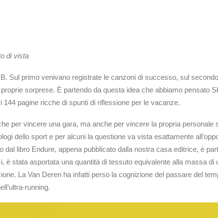
o di vista
 lato B. Sul primo venivano registrate le canzoni di successo, sul second
 e proprie sorprese. È partendo da questa idea che abbiamo pensato Sk
 144 pagine ricche di spunti di riflessione per le vacanze.
he per vincere una gara, ma anche per vincere la propria personale 
ologi dello sport e per alcuni la questione va vista esattamente all’oppos
 dal libro Endure, appena pubblicato dalla nostra casa editrice, è part
i, è stata asportata una quantità di tessuto equivalente alla massa di 
azione. La Van Deren ha infatti perso la cognizione del passare del tem
ll’ultra-running.