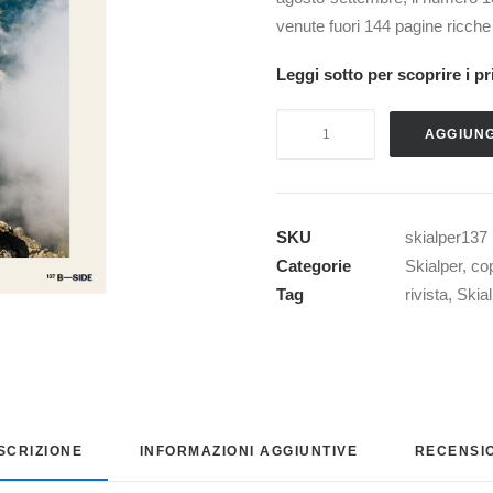
venute fuori 144 pagine ricche 
Leggi sotto per scoprire i pr
SKIALPER
AGGIUNG
n.137
quantità
SKU
skialper137
Categorie
Skialper
,
cop
Tag
rivista
,
Skia
SCRIZIONE
INFORMAZIONI AGGIUNTIVE
RECENSIO