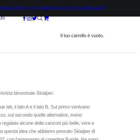
TRIBUZIONE
COLOPHON
VUOI COLLABORARE?
TI
Il tuo carrello è vuoto.
 rivista bimestrale
Skialper
.
e lati, il lato A e il lato B. Sul primo venivano
sso, sul secondo quelle alternative, meno
o regalato alcune delle canzoni più belle, vere e
da questa idea che abbiamo pensato Skialper di
37, con l’argomento di copertina B-side. Ne sono