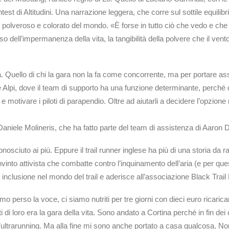
test di Altitudini. Una narrazione leggera, che corre sul sottile equili
o polveroso e colorato del mondo. «È forse in tutto ciò che vedo e ch
 dell’impermanenza della vita, la tangibilità della polvere che il vent
za. Quello di chi la gara non la fa come concorrente, ma per portare a
e Alpi, dove il team di supporto ha una funzione determinante, perché de
 motivare i piloti di parapendio. Oltre ad aiutarli a decidere l’opzione
i Daniele Molineris, che ha fatto parte del team di assistenza di Aaron 
ciuto ai più. Eppure il trail runner inglese ha più di una storia da r
into attivista che combatte contro l’inquinamento dell’aria (e per q
i inclusione nel mondo del trail e aderisce all’associazione Black Trai
perso la voce, ci siamo nutriti per tre giorni con dieci euro ricarican
i di loro era la gara della vita. Sono andato a Cortina perché in fin de
l’ultrarunning. Ma alla fine mi sono anche portato a casa qualcosa. Non 