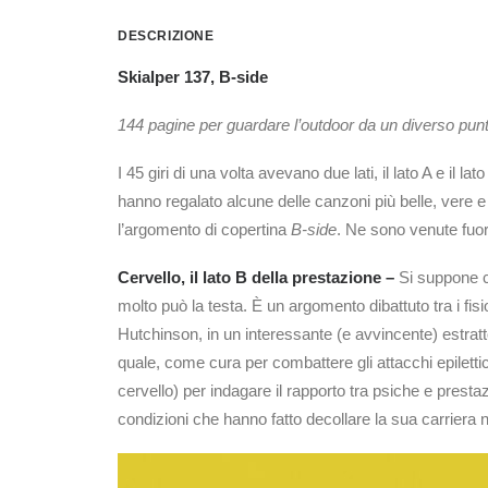
DESCRIZIONE
Skialper 137, B-side
144 pagine per guardare l’outdoor da un diverso punt
I 45 giri di una volta avevano due lati, il lato A e il
hanno regalato alcune delle canzoni più belle, vere
l’argomento di copertina
B-side
. Ne sono venute fuori
Cervello, il lato B della prestazione –
Si suppone c
molto può la testa. È un argomento dibattuto tra i fisi
Hutchinson, in un interessante (e avvincente) estratto
quale, come cura per combattere gli attacchi epilettic
cervello) per indagare il rapporto tra psiche e prest
condizioni che hanno fatto decollare la sua carriera ne