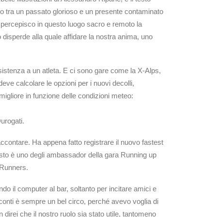
brio tra un passato glorioso e un presente contaminato
e percepisco in questo luogo sacro e remoto la
o disperde alla quale affidare la nostra anima, uno
ssistenza a un atleta. E ci sono gare come la X-Alps,
ve calcolare le opzioni per i nuovi decolli,
 migliore in funzione delle condizioni meteo:
Durogati.
accontare. Ha appena fatto registrare il nuovo fastest
uesto è uno degli ambassador della gara Running up
l Runners.
do il computer al bar, soltanto per incitare amici e
i conti è sempre un bel circo, perché avevo voglia di
direi che il nostro ruolo sia stato utile, tantomeno