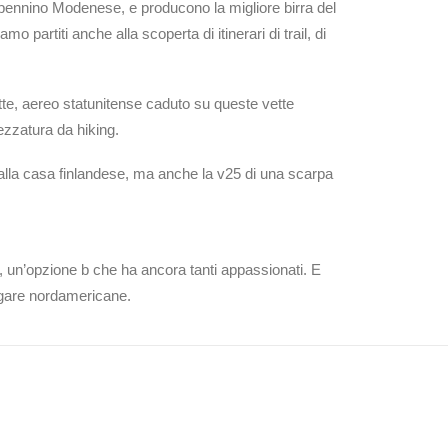
pennino Modenese, e producono la migliore birra del
partiti anche alla scoperta di itinerari di trail, di
otte, aereo statunitense caduto su queste vette
zzatura da hiking.
alla casa finlandese, ma anche la v25 di una scarpa
 un’opzione b che ha ancora tanti appassionati. E
e gare nordamericane.