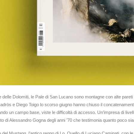
e delle Dolomiti, le Pale di San Lucano sono montagne con alte pareti ve
adròs e Diego Toigo lo scorso giugno hanno chiuso il concatenamento de
ando un campo base, viste le difficoltà di accesso. Un’impresa di livel
 di Alessandro Gogna degli anni ’70 che testimonia quanto poco sia 
del Mustang, l’antico regno di Lo. Quello di Luciano Caminati, con le be