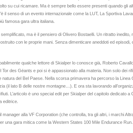
 su cui ricamare. Ma è sempre bello essere presenti quando gli altri 
è il senso di un evento internazionale come la LUT, La Sportiva Lavared
iù famosa gara ultra italiana.
 semplificato, ma è il pensiero di Olivero Bostaelli. Un ritratto inedito,
struito con le proprie mani. Senza dimenticare aneddoti ed episodi, c
abilmente qualche lettore di Skialper lo conosce già, Roberto Cavallo 
 del Tor des Géants e poi si è appassionato alla materia. Non solo dei rif
e natura del Bel Paese. Nella scorsa primavera ha percorso la Linea G
dizia (il lato B delle nostre montagne…). E ora sta lavorando all’org
fiuti. L’articolo è uno special edit per Skialper del capitolo dedicato a
 editrice.
 manager alla VF Corporation (che controlla, tra gli altri, i marchi Altr
her una gara mitica come la Western States 100 Mile Endurance Run. 