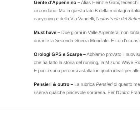
Gente d’Appennino –
Alias Heinz e Gabi, tedeschi 
circondario. Ma in questo lato B della montagna italia
canyoning e della Via Vandelli, l’
autostrada del Sette
Must have –
Due giorni in Valle Argentera, non lont
durante la Seconda Guerra Mondiale. E con l’occasi
Orologi GPS e Scarpe –
Abbiamo provato il nuoviss
che ha fatto la storia del running, la Mizuno Wave Rid
E poi ci sono percorsi asfaltati in quota ideali per all
Pensieri & outro –
La rubrica
Pensieri
di questo mes
riserva qualche piacevole sorpresa. Per l’
Outro
Fra