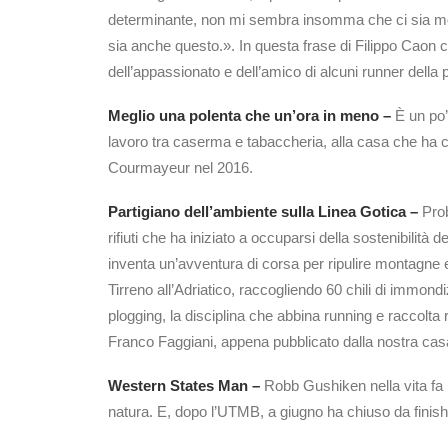
determinante, non mi sembra insomma che ci sia molto
sia anche questo.». In questa frase di Filippo Caon c’
dell’appassionato e dell’amico di alcuni runner della p
Meglio una polenta che un’ora in meno –
È un po’
lavoro tra caserma e tabaccheria, alla casa che ha co
Courmayeur nel 2016.
Partigiano dell’ambiente sulla Linea Gotica –
Prob
rifiuti che ha iniziato a occuparsi della sostenibilità
inventa un’avventura di corsa per ripulire montagne 
Tirreno all’Adriatico, raccogliendo 60 chili di immon
plogging, la disciplina che abbina running e raccolta ri
Franco Faggiani, appena pubblicato dalla nostra casa
Western States Man –
Robb Gushiken nella vita fa il
natura. E, dopo l’UTMB, a giugno ha chiuso da finis