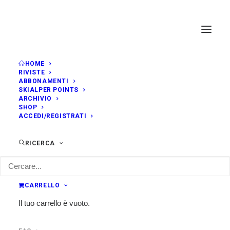
HOME
RIVISTE
ABBONAMENTI
SKIALPER POINTS
ARCHIVIO
Ciò che c'è da sapere
SHOP
ACCEDI/REGISTRATI
Le domande più frequenti che ci vengono fatte
RICERCA
dai lettori. Per ogni altra cosa, mandaci una
mail!
CARRELLO
POSSIAMO AIUTARTI?
Il tuo carrello è vuoto.