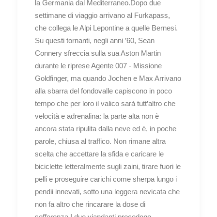
la Germania dal Mediterraneo.Dopo due
settimane di viaggio arrivano al Furkapass,
che collega le Alpi Lepontine a quelle Bernesi.
Su questi tornanti, negli anni ’60, Sean
Connery sfreccia sulla sua Aston Martin
durante le riprese Agente 007 - Missione
Goldfinger, ma quando Jochen e Max Arrivano
alla sbarra del fondovalle capiscono in poco
tempo che per loro il valico sarà tutt’altro che
velocità e adrenalina: la parte alta non è
ancora stata ripulita dalla neve ed è, in poche
parole, chiusa al traffico. Non rimane altra
scelta che accettare la sfida e caricare le
biciclette letteralmente sugli zaini, tirare fuori le
pelli e proseguire carichi come sherpa lungo i
pendii innevati, sotto una leggera nevicata che
non fa altro che rincarare la dose di
sofferenza.I due viandanti procedono