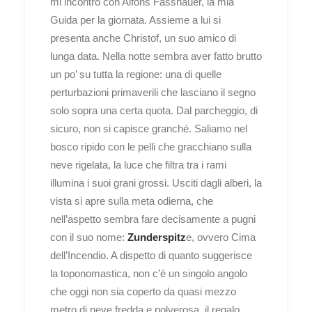
mi incontro con Alfons Fassnauer, la mia
Guida per la giornata. Assieme a lui si
presenta anche Christof, un suo amico di
lunga data. Nella notte sembra aver fatto brutto
un po’ su tutta la regione: una di quelle
perturbazioni primaverili che lasciano il segno
solo sopra una certa quota. Dal parcheggio, di
sicuro, non si capisce granché. Saliamo nel
bosco ripido con le pelli che gracchiano sulla
neve rigelata, la luce che filtra tra i rami
illumina i suoi grani grossi. Usciti dagli alberi, la
vista si apre sulla meta odierna, che
nell’aspetto sembra fare decisamente a pugni
con il suo nome:
Zunderspitz
e, ovvero Cima
dell’Incendio. A dispetto di quanto suggerisce
la toponomastica, non c’è un singolo angolo
che oggi non sia coperto da quasi mezzo
metro di neve fredda e polverosa, il regalo