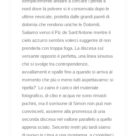
semplicemente andare a cercare i pendii a
nord dove la polvere si è conservata dopo le
ultime nevicate, protetta dalle grandi pareti di
dolomia che rendono uniche le Dolomiti.
Saliamo verso il Piz de Sant’Antone mentre il
cielo azzurro sembra volerci suggerire di non
prenderla con troppa foga. La discesa sul
versante opposto è perfetta, una linea sinuosa
che si svolge tra contropendenze,
avvallamenti e spalle fino a quando si arriva al
momento che più o meno tutti aspettavamo: si
ripella?
Lo zaino è carico del materiale
fotografico, di cibo e acqua ne sono rimasti
pochini, ma il sorrisone di Simon non può non
convincerti, assieme alla promessa di una
seconda discesa nel vallone parallelo a quello
appena sciato. Seicento metri più tardi siamo
di nuovo in cima a una montagna, a crogiolarci