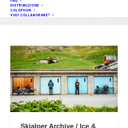
FAQ
DISTRIBUZIONE
COLOPHON
VUOI COLLABORARE?
Skialper Archive / Ice &