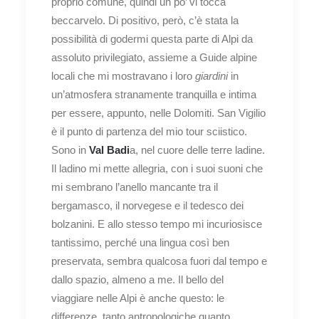
proprio comune, quindi un po’ vi tocca
beccarvelo.
Di positivo, però, c’è stata la
possibilità di godermi questa parte di Alpi da
assoluto privilegiato, assieme a Guide alpine
locali che mi mostravano i loro
giardini
in
un’atmosfera stranamente tranquilla e intima
per essere, appunto, nelle Dolomiti. San Vigilio
è il punto di partenza del mio tour sciistico.
Sono in
Val Badi
a, nel cuore delle terre ladine.
Il ladino mi mette allegria, con i suoi suoni che
mi sembrano l’anello mancante tra il
bergamasco, il norvegese e il tedesco dei
bolzanini. E allo stesso tempo mi incuriosisce
tantissimo, perché una lingua così ben
preservata, sembra qualcosa fuori dal tempo e
dallo spazio, almeno a me. Il bello del
viaggiare nelle Alpi è anche questo: le
differenze, tanto antropologiche quanto