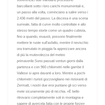
barcollanti sotto i loro carichi monumentali e,
un passo alla volta, cominciano a salire verso i
2.436 metri del passo. La discesa è una scena
surreale, fatta di curve molto controllate e allo
stesso tempo storte come un quadro cubista,
fino a quando, esausti, possono finalmente
mettere le ruote sull’asfalto, mentre il nevischio
ora tramutato in pioggia fa apprezzare ancora
di più la mutevolezza del meteo
primaverile.Sono passati ventun giorni dalla
partenza e con 960 chilometri nelle gambe il
Vallese si apre davanti a loro. Mentre a pochi
chilometri i turisti gozzovigliano nei ristoranti di
Zermatt, i nostri due eroi puntano gli sci verso
mete sicuramente più di nicchia. «È bello
ritrovarsi completamente soli in montagna e
sapere di avercela fatta con le proprie forze»