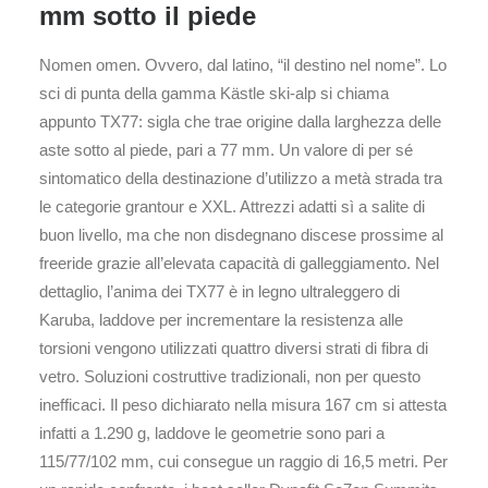
mm sotto il piede
Nomen omen. Ovvero, dal latino, “il destino nel nome”. Lo
sci di punta della gamma Kästle ski-alp si chiama
appunto TX77: sigla che trae origine dalla larghezza delle
aste sotto al piede, pari a 77 mm. Un valore di per sé
sintomatico della destinazione d’utilizzo a metà strada tra
le categorie grantour e XXL. Attrezzi adatti sì a salite di
buon livello, ma che non disdegnano discese prossime al
freeride grazie all’elevata capacità di galleggiamento. Nel
dettaglio, l’anima dei TX77 è in legno ultraleggero di
Karuba, laddove per incrementare la resistenza alle
torsioni vengono utilizzati quattro diversi strati di fibra di
vetro. Soluzioni costruttive tradizionali, non per questo
inefficaci. Il peso dichiarato nella misura 167 cm si attesta
infatti a 1.290 g, laddove le geometrie sono pari a
115/77/102 mm, cui consegue un raggio di 16,5 metri. Per