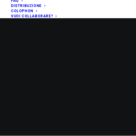
FAQ
DISTRIBUZIONE
COLOPHON
VUOI COLLABORARE?