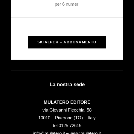
per 6 numeri
SKIALPER – ABBONAMENTO
La nostra sede
MULATERO EDITORE
via Giovanni Flecchia, 58
10010 – Piverone (TO) – Italy
tel ‭0125 72615‬
info@mulatero.it –
www.mulatero.it