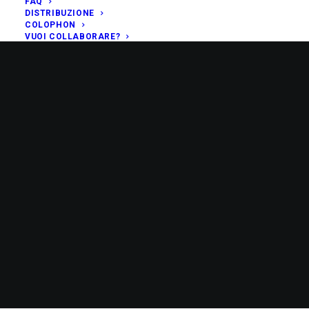
FAQ
DISTRIBUZIONE
COLOPHON
VUOI COLLABORARE?