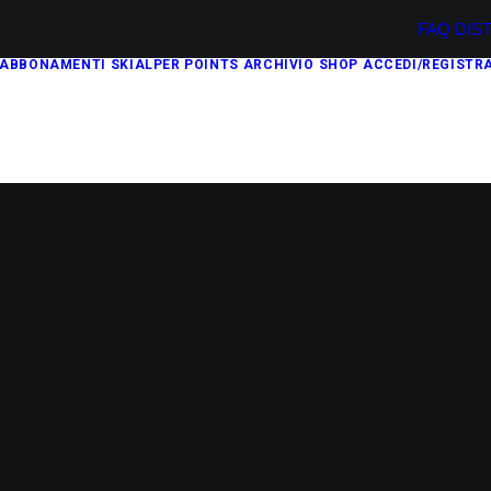
FAQ
DIS
ABBONAMENTI
SKIALPER POINTS
ARCHIVIO
SHOP
ACCEDI/REGISTRA