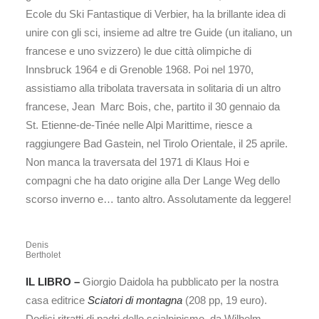
Ecole du Ski Fantastique di Verbier, ha la brillante idea di
unire con gli sci, insieme ad altre tre Guide (un italiano, un
francese e uno svizzero) le due città olimpiche di
Innsbruck 1964 e di Grenoble 1968. Poi nel 1970,
assistiamo alla tribolata traversata in solitaria di un altro
francese, Jean Marc Bois, che, partito il 30 gennaio da
St. Etienne-de-Tinée nelle Alpi Marittime, riesce a
raggiungere Bad Gastein, nel Tirolo Orientale, il 25 aprile.
Non manca la traversata del 1971 di Klaus Hoi e
compagni che ha dato origine alla Der Lange Weg dello
scorso inverno e… tanto altro. Assolutamente da leggere!
Denis
Bertholet
IL LIBRO –
Giorgio Daidola ha pubblicato per la nostra
casa editrice
Sciatori di montagna
(208 pp, 19 euro).
Dodici ritratti di padri dello scialpinismo, da Wilhelm