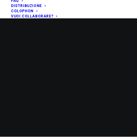
FAQ
DISTRIBUZIONE
COLOPHON
VUOI COLLABORARE?