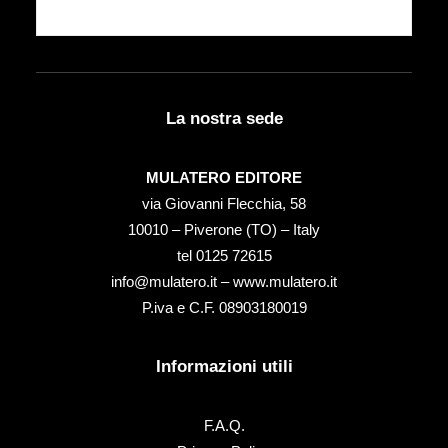
La nostra sede
MULATERO EDITORE
via Giovanni Flecchia, 58
10010 – Piverone (TO) – Italy
tel ‭0125 72615‬
info@mulatero.it –
www.mulatero.it
P.iva e C.F. 08903180019
Informazioni utili
F.A.Q.