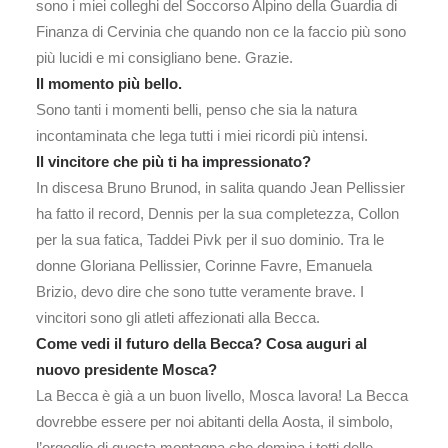
sono i miei colleghi del Soccorso Alpino della Guardia di
Finanza di Cervinia che quando non ce la faccio più sono
più lucidi e mi consigliano bene. Grazie.
Il momento più bello.
Sono tanti i momenti belli, penso che sia la natura
incontaminata che lega tutti i miei ricordi più intensi.
Il vincitore che più ti ha impressionato?
In discesa Bruno Brunod, in salita quando Jean Pellissier
ha fatto il record, Dennis per la sua completezza, Collon
per la sua fatica, Taddei Pivk per il suo dominio. Tra le
donne Gloriana Pellissier, Corinne Favre, Emanuela
Brizio, devo dire che sono tutte veramente brave. I
vincitori sono gli atleti affezionati alla Becca.
Come vedi il futuro della Becca? Cosa auguri al
nuovo presidente Mosca?
La Becca è già a un buon livello, Mosca lavora! La Becca
dovrebbe essere per noi abitanti della Aosta, il simbolo,
l’orgoglio di questa montagna che domina i tetti delle