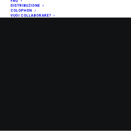
FAQ
DISTRIBUZIONE
COLOPHON
VUOI COLLABORARE?