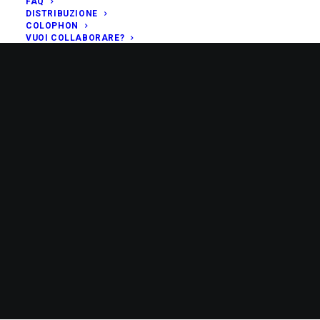
FAQ
DISTRIBUZIONE
COLOPHON
VUOI COLLABORARE?