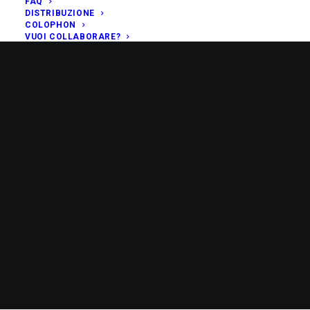
FAQ
DISTRIBUZIONE
COLOPHON
VUOI COLLABORARE?