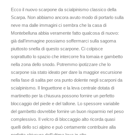
Ecco il nuovo scarpone da scialpinismo classico della
Scarpa. Non abbiamo ancora avuto modo di portarlo sulla
neve ma dalle immagini ci sembra che la casa di
Montebelluna abbia veramente fatto qualcosa di nuovo:
già dall’immagine possiamo soffermarci sulla sagoma
piuttosto snella di questo scarpone. Ci colpisce
soprattutto lo spazio che intercorre fra tomaia e gambetto
nella zona dello snodo. Potremmo ipotizzare che lo
scarpone sia stato ideato per dare la maggior escursione
nella fase di salita per ora punto dolente negli scarponi da
scialpinismo. Il linguettone e la leva centrale dotata di
martinetto per la chiusura possono fornire un perfetto
bloccaggio del piede e del tallone. Lo spessore variabile
del gambetto dovrebbe fornire un buon risparmio nel peso
complessivo. Il velcro di bloccaggio alto ricorda quasi
quelli dello sci alpino e può certamente contribuire alla
perfetta chiusura dell’ultima leva in alto.