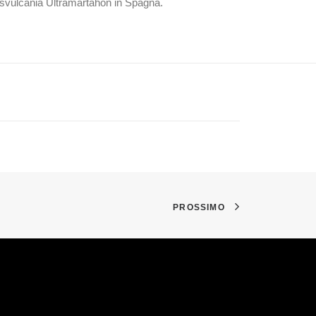
ansvulcania Ultramartahon in Spagna.
PROSSIMO