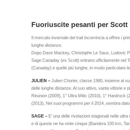
Fuoriuscite pesanti per Scot
Il mercato invernale del trail incomincia a offrire i pr
lunghe distanze.
Dopo Dave Mackey, Christophe Le Saux, Ludovic Po
Sage Canaday (ex Scott) entrano ufficilamente nel Tea
(Canaday) e quelle più lunghe, in modo particolare le
JULIEN –
Julien Chorier, classe 1980, insieme al s
delle lunghe distanze. Al suo attivo, vanta vittorie 
Réunion (2009), 1° Ultra Mitic (2010), 1° Hardrock (2
(2013). Nei suoi programmi per il 2014, sembra dato 
SAGE –
E’ una delle rivelazioni stagionali nelle ult
e di queste ne ha vinte cinque (Bandera 100 km, Tar