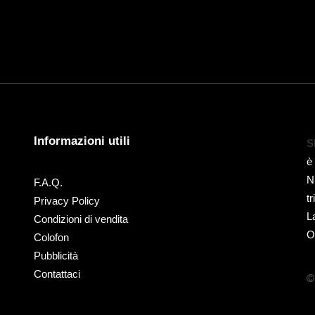
Informazioni utili
S
è
N
F.A.Q.
t
Privacy Policy
L
Condizioni di vendita
O
Colofon
Pubblicità
Contattaci
©