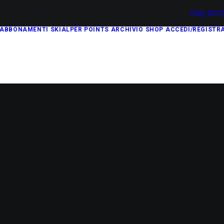
FAQ
DIS
ABBONAMENTI
SKIALPER POINTS
ARCHIVIO
SHOP
ACCEDI/REGISTRA