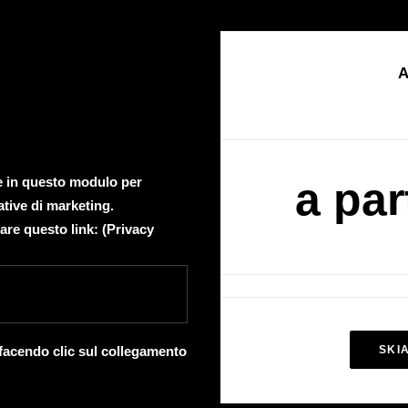
A
te in questo modulo per
a par
ative di marketing.
are questo link: (
Privacy
 facendo clic sul collegamento
SKI