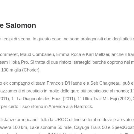
t e Salomon
imi colpi di scena. In questo caso, ne sono protagonisti due degli atleti d
mmeret, Maud Combarieu, Emma Roca e Karl Meltzer, anche il franc
m Hoka Pro. Si tratta di due rinforzi strategici perché coprono nel mi
 100 miglia (Chorier).
uo ex compagno di team Francois D’Haene e a Seb Chaigneau, può esse
e piazzamenti di prestigio in molte delle gare più prestigiose al mond
011), 1° La Diagonale des Fous (2011), 1° Ultra Trail Mt. Fuji (2012), 
per certo il suo ritorno in America alla Hardrock.
ra distanze americane. Tolta la UROC di fine settembre dove è arrivato 
awera 100 km, Lake sonoma 50 mile, Cayuga Trails 50 e SpeedGoat 50 