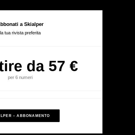
bbonati a Skialper
la tua rivista preferita
tire da 57 €
per 6 numeri
ALPER – ABBONAMENTO