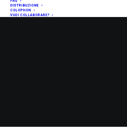
FAQ
DISTRIBUZIONE
COLOPHON
VUOI COLLABORARE?