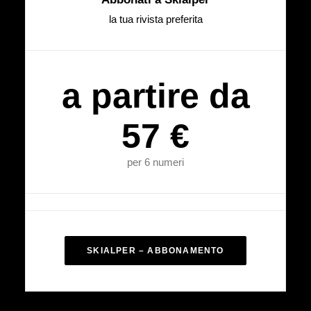
la tua rivista preferita
a partire da
57 €
per 6 numeri
SKIALPER – ABBONAMENTO