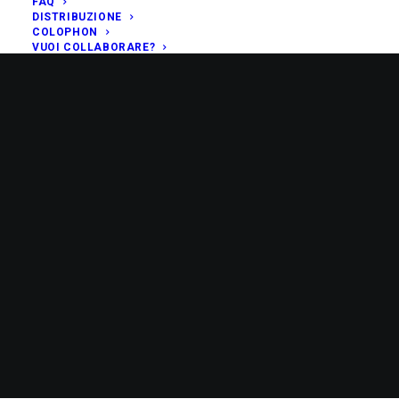
FAQ
DISTRIBUZIONE
COLOPHON
VUOI COLLABORARE?