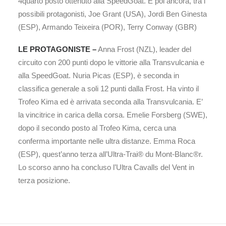
4quarto posto ottenuto alla SpeedGoat. E poi ancora, tra i
possibili protagonisti, Joe Grant (USA), Jordi Ben Ginesta
(ESP), Armando Teixeira (POR), Terry Conway (GBR)
LE PROTAGONISTE –
Anna Frost (NZL), leader del
circuito con 200 punti dopo le vittorie alla Transvulcania e
alla SpeedGoat. Nuria Picas (ESP), è seconda in
classifica generale a soli 12 punti dalla Frost. Ha vinto il
Trofeo Kima ed è arrivata seconda alla Transvulcania. E’
la vincitrice in carica della corsa. Emelie Forsberg (SWE),
dopo il secondo posto al Trofeo Kima, cerca una
conferma importante nelle ultra distanze. Emma Roca
(ESP), quest’anno terza all’Ultra-Trai® du Mont-Blanc®r.
Lo scorso anno ha concluso l’Ultra Cavalls del Vent in
terza posizione.