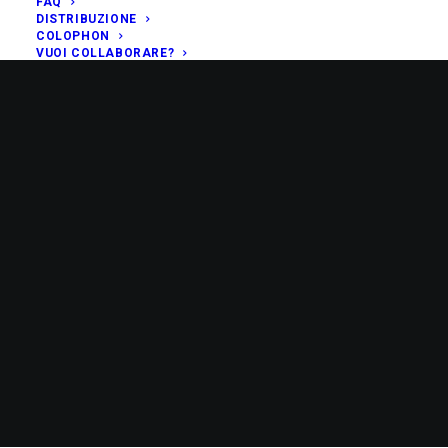
FAQ
DISTRIBUZIONE
COLOPHON
VUOI COLLABORARE?