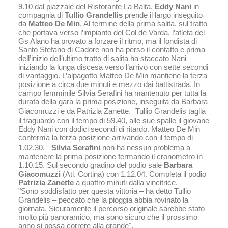
9.10 dal piazzale del Ristorante La Baita.
Eddy Nani
in
compagnia di
Tullio Grandellis
prende il largo inseguito
da
Matteo De Min
. Al termine della prima salita, sul tratto
che portava verso l’impianto del Col de Varda, l’atleta del
Gs Alano ha provato a forzare il ritmo, ma il fondista di
Santo Stefano di Cadore non ha perso il contatto e prima
dell’inizio dell’ultimo tratto di salita ha staccato Nani
iniziando la lunga discesa verso l’arrivo con sette secondi
di vantaggio. L’alpagotto Matteo De Min mantiene la terza
posizione a circa due minuti e mezzo dai battistrada. In
campo femminile Silvia Serafini ha mantenuto per tutta la
durata della gara la prima posizione, inseguita da Barbara
Giacomuzzi e da Patrizia Zanette. Tullio Grandelis taglia
il traguardo con il tempo di 59.40, alle sue spalle il giovane
Eddy Nani con dodici secondi di ritardo. Matteo De Min
conferma la terza posizione arrivando con il tempo di
1.02.30.
Silvia Serafini
non ha nessun problema a
mantenere la prima posizione fermando il cronometro in
1.10.15. Sul secondo gradino del podio sale
Barbara
Giacomuzzi
(Atl. Cortina) con 1.12.04. Completa il podio
Patrizia Zanette
a quattro minuti dalla vincitrice.
"Sono soddisfatto per questa vittoria – ha detto Tullio
Grandelis – peccato che la pioggia abbia rovinato la
giornata. Sicuramente il percorso originale sarebbe stato
molto più panoramico, ma sono sicuro che il prossimo
anno si possa correre alla grande".