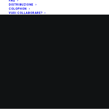
FAQ
DISTRIBUZIONE
COLOPHON
VUOI COLLABORARE?