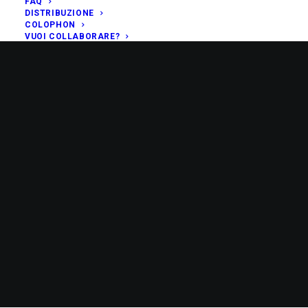
FAQ
DISTRIBUZIONE
COLOPHON
VUOI COLLABORARE?