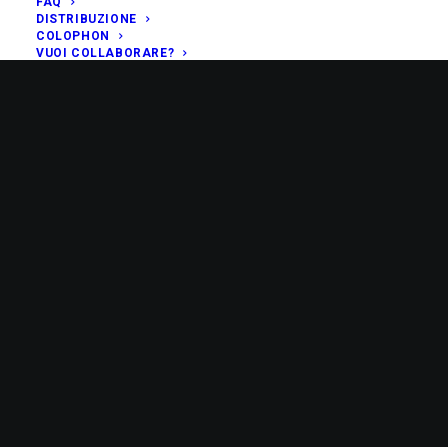
FAQ
DISTRIBUZIONE
COLOPHON
VUOI COLLABORARE?