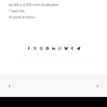
da 300 a 3.300 metri di altitudine
7 basi vita
43 punti di ristoro