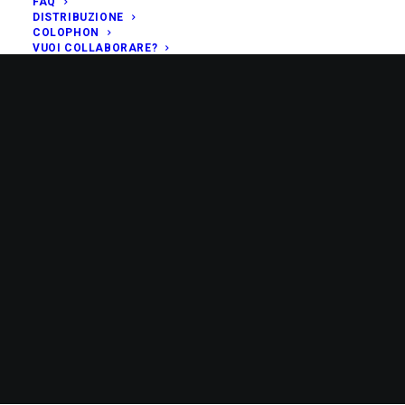
FAQ
DISTRIBUZIONE
COLOPHON
VUOI COLLABORARE?