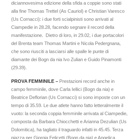
diciannovesima edizione della sfida a coppie sono stati
alla fine Thomas Trettel (As Cauriol) e Christian Varesco
(Us Cornacci): i due forti scialpinisti sono arrivati al
Ciampedie in 28.28, facendo segnare il record della
manifestazione. Dietro di loro, in 29.02, i due portacolori
del Brenta team Thomas Martini e Nicola Pedergnana,
che sono riusciti a lasciarsi alle spalle le punte di
diamante dei Bogn da nia Ivo Zulian e Guido Pinamonti
(29.39).
PROVA FEMMINILE –
Prestazioni record anche in
campo femminile, dove Carla Iellici (Bogn da nia) e
Beatrice Deflorian (Us Cornacci) si sono imposte con un
tempo di 35.59. Le due atlete hanno fatto letteralmente il
vuoto: la seconda coppia femminile arrivata al Ciampedie,
composta da Barbara Chiocchetti e Arianna Dezulian (Us
Dolomitica), ha tagliato il traguardo infatti in 45.45. Terza
piazza per Giorgia Felicetti (Bogn da nia) e Angelica