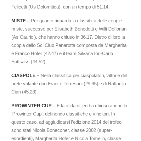
Felicetti (Us Dolomitica), con un tempo di 51.14.
MISTE –
Per quanto riguarda la classifica delle coppie
miste, successo per Elisabeth Benedetti e Willi Deflorian
(As Cauriol), che hanno chiuso in 36.17. Dietro di loro la
coppia dello Sci Club Panarotta composta da Margherita
e Franco Hofer (42.47) e il team Silvana Iori-Carlo
Sottsass (44.52).
CIASPOLE –
Nella classifica per ciaspolatori, vittorie del
prete volante don Franco Torresani (29.45) e di Raffaella
Cian (45.28).
PROWINTER CUP –
E la sfida di ieri ha chiuso anche la
‘Prowinter Cup’, definendo classifiche e vincitori. In
questo caso, ad aggiudicarsi l’edizione 2014 del trofeo
sono stati Nicola Boneccher, classe 2002 (super-
esordienti), Margherita Hofer e Nicola Tomelin, classe