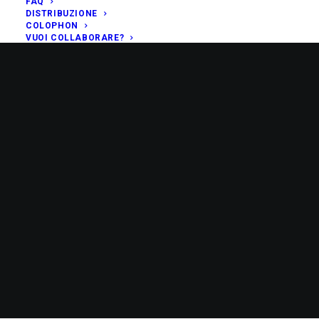
FAQ
DISTRIBUZIONE
COLOPHON
VUOI COLLABORARE?