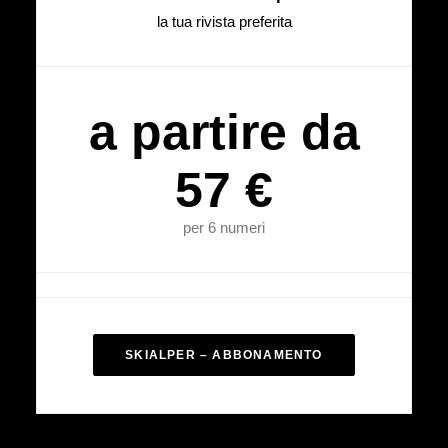
la tua rivista preferita
a partire da
57 €
per 6 numeri
SKIALPER – ABBONAMENTO