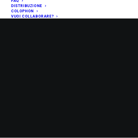
FAQ
DISTRIBUZIONE
COLOPHON
VUOI COLLABORARE?