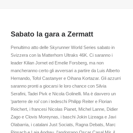
Sabato la gara a Zermatt
Penultimo atto delle Skyrunner World Series sabato in
Svizzera con la Matterhorn Ultraks 46K. Ci saranno i
leader Kilian Jornet ed Emelie Forsberg, ma non
mancheranno certo gli avversari a partire da Luis Alberto
Hernando, Tofol Castanyer e Oihana Kortazar. Gli azzurri
saranno pronti a giocarsi le loro chance con Silvia
Serafini, Tadei Pivk e Nicola Golinelli. Ma è davvero un
‘parterre de roi’ con i tedeschi Philipp Reiter e Florian
Reichert, i francesi Nicolas Pianet, Michel Lanne, Didier
Zago e Clovis Moreynas, i baschi Jokin Lizeaga e Javi
Olabarria, i catalani Just Sociats, Ragna Debats, Marc
Pinsach e Laia Andreu, l’andorrano Oscar Casal Mir, il