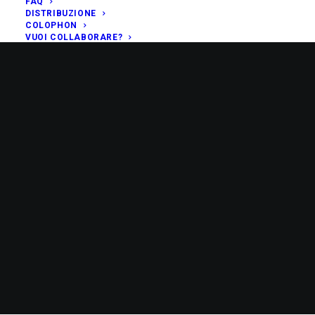
FAQ
DISTRIBUZIONE
COLOPHON
VUOI COLLABORARE?