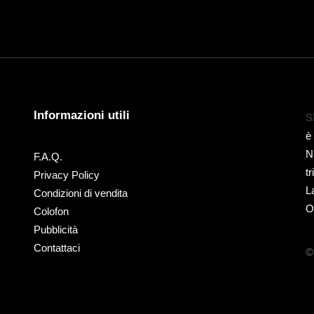
Informazioni utili
S
è
N
F.A.Q.
t
Privacy Policy
L
Condizioni di vendita
O
Colofon
Pubblicità
Contattaci
©