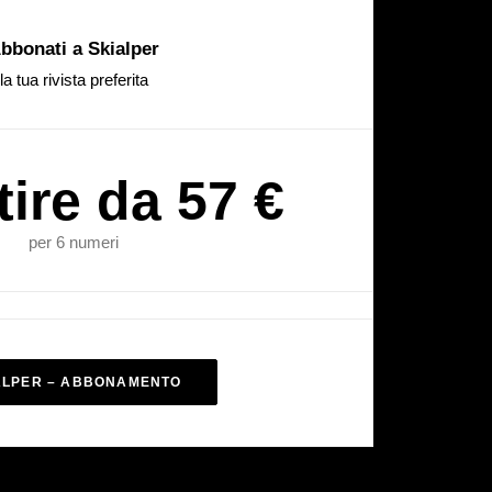
bbonati a Skialper
la tua rivista preferita
tire da 57 €
per 6 numeri
ALPER – ABBONAMENTO