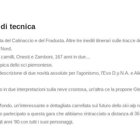
 di tecnica
ta del Catinaccio e del Fradusta. Altre tre inediti itinerari sulle tracce
l Nord.
ue camilli, Onesti e Zamboni, 167 anni in due…
epica dello sci piemontese.
descrizione di due novità assolute per l’agonismo, l’Evo D.y.N.A. e A
rvo in due interpretazioni sulla neve crostosa, un’altra ce la propone 
do, un’interessante e dettagliata carrellata sul futuro dello ski-alp
o partecipato a questa gara che abbiamo rintracciato a distanza di 36
i anni ’80 con tutti i suoi personaggi.