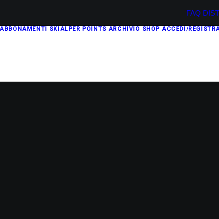
FAQ
DIS
ABBONAMENTI
SKIALPER POINTS
ARCHIVIO
SHOP
ACCEDI/REGISTRA