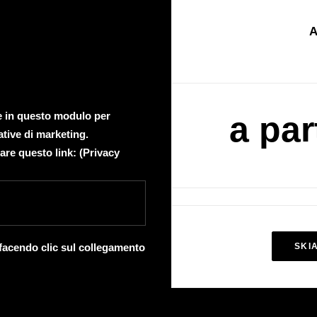
A
te in questo modulo per
a par
ative di marketing.
are questo link: (
Privacy
 facendo clic sul collegamento
SKI