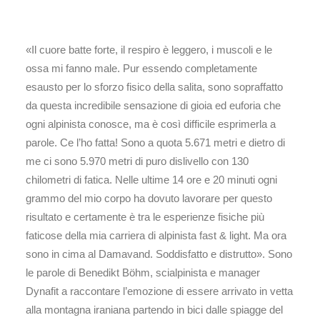
«Il cuore batte forte, il respiro è leggero, i muscoli e le
ossa mi fanno male. Pur essendo completamente
esausto per lo sforzo fisico della salita, sono sopraffatto
da questa incredibile sensazione di gioia ed euforia che
ogni alpinista conosce, ma è così difficile esprimerla a
parole. Ce l’ho fatta! Sono a quota 5.671 metri e dietro di
me ci sono 5.970 metri di puro dislivello con 130
chilometri di fatica. Nelle ultime 14 ore e 20 minuti ogni
grammo del mio corpo ha dovuto lavorare per questo
risultato e certamente è tra le esperienze fisiche più
faticose della mia carriera di alpinista fast & light. Ma ora
sono in cima al Damavand. Soddisfatto e distrutto». Sono
le parole di Benedikt Böhm, scialpinista e manager
Dynafit a raccontare l’emozione di essere arrivato in vetta
alla montagna iraniana partendo in bici dalle spiagge del