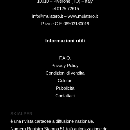
10010 – Piverone (TO) – Italy
tel ‭0125 72615‬
info@mulatero.it –
www.mulatero.it
P.iva e C.F. 08903180019
Informazioni utili
F.A.Q.
Privacy Policy
Condizioni di vendita
Colofon
Pubblicità
Contattaci
SKIALPER
è una rivista cartacea a diffusione nazionale.
Numero Registro Stampa 51 (già autorizzazione del