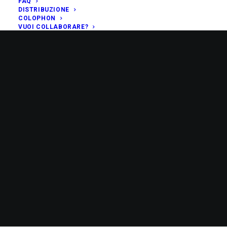
FAQ
DISTRIBUZIONE
COLOPHON
VUOI COLLABORARE?