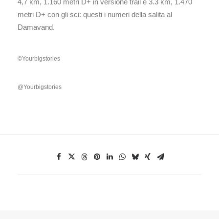
4,7 km, 1.160 metri D+ in versione trail e 3.3 km, 1.470
metri D+ con gli sci: questi i numeri della salita al
Damavand.
©Yourbigstories
@Yourbigstories