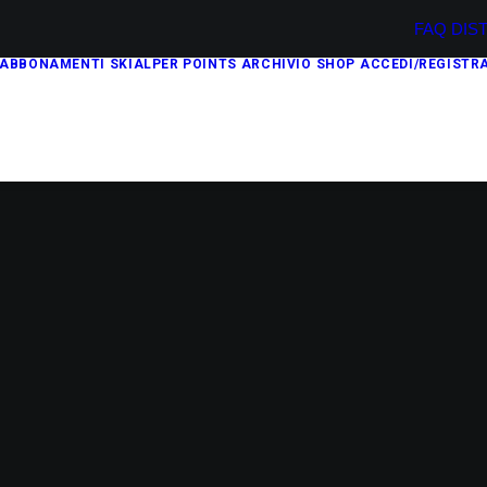
FAQ
DIS
ABBONAMENTI
SKIALPER POINTS
ARCHIVIO
SHOP
ACCEDI/REGISTRA