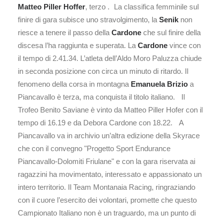
Matteo Piller Hoffer
, terzo . La classifica femminile sul
finire di gara subisce uno stravolgimento, la
Senik
non
riesce a tenere il passo della
Cardone
che sul finire della
discesa l’ha raggiunta e superata. La
Cardone
vince con
il tempo di 2.41.34. L’atleta dell’Aldo Moro Paluzza chiude
in seconda posizione con circa un minuto di ritardo. Il
fenomeno della corsa in montagna
Emanuela Brizio
a
Piancavallo è terza, ma conquista il titolo italiano. Il
Trofeo Benito Saviane è vinto da Matteo Piller Hofer con il
tempo di 16.19 e da Debora Cardone con 18.22. A
Piancavallo va in archivio un’altra edizione della Skyrace
che con il convegno "Progetto Sport Endurance
Piancavallo-Dolomiti Friulane" e con la gara riservata ai
ragazzini ha movimentato, interessato e appassionato un
intero territorio. Il Team Montanaia Racing, ringraziando
con il cuore l’esercito dei volontari, promette che questo
Campionato Italiano non è un traguardo, ma un punto di