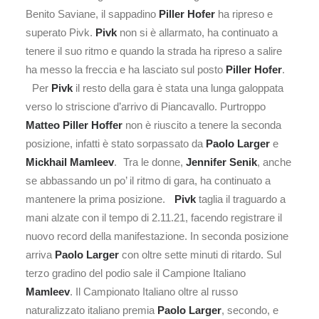
Benito Saviane, il sappadino
Piller Hofer
ha ripreso e
superato Pivk.
Pivk
non si è allarmato, ha continuato a
tenere il suo ritmo e quando la strada ha ripreso a salire
ha messo la freccia e ha lasciato sul posto
Piller Hofer
.
Per
Pivk
il resto della gara è stata una lunga galoppata
verso lo striscione d’arrivo di Piancavallo. Purtroppo
Matteo Piller Hoffer
non è riuscito a tenere la seconda
posizione, infatti è stato sorpassato da
Paolo Larger
e
Mickhail Mamleev
. Tra le donne,
Jennifer Senik
, anche
se abbassando un po’ il ritmo di gara, ha continuato a
mantenere la prima posizione.
Pivk
taglia il traguardo a
mani alzate con il tempo di 2.11.21, facendo registrare il
nuovo record della manifestazione. In seconda posizione
arriva
Paolo Larger
con oltre sette minuti di ritardo. Sul
terzo gradino del podio sale il Campione Italiano
Mamleev
. Il Campionato Italiano oltre al russo
naturalizzato italiano premia
Paolo Larger
, secondo, e