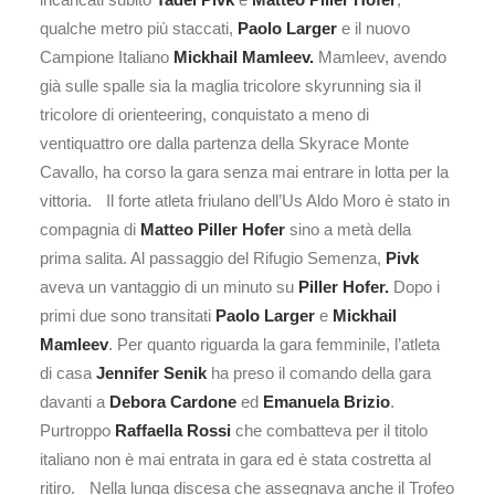
qualche metro più staccati,
Paolo Larger
e il nuovo
Campione Italiano
Mickhail Mamleev.
Mamleev, avendo
già sulle spalle sia la maglia tricolore skyrunning sia il
tricolore di orienteering, conquistato a meno di
ventiquattro ore dalla partenza della Skyrace Monte
Cavallo, ha corso la gara senza mai entrare in lotta per la
vittoria. Il forte atleta friulano dell’Us Aldo Moro è stato in
compagnia di
Matteo Piller Hofer
sino a metà della
prima salita. Al passaggio del Rifugio Semenza,
Pivk
aveva un vantaggio di un minuto su
Piller Hofer.
Dopo i
primi due sono transitati
Paolo Larger
e
Mickhail
Mamleev
. Per quanto riguarda la gara femminile, l’atleta
di casa
Jennifer Senik
ha preso il comando della gara
davanti a
Debora Cardone
ed
Emanuela Brizio
.
Purtroppo
Raffaella Rossi
che combatteva per il titolo
italiano non è mai entrata in gara ed è stata costretta al
ritiro. Nella lunga discesa che assegnava anche il Trofeo