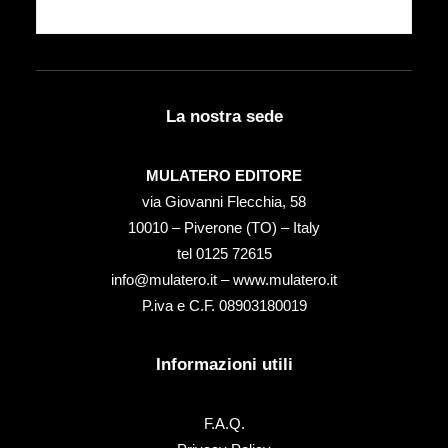
La nostra sede
MULATERO EDITORE
via Giovanni Flecchia, 58
10010 – Piverone (TO) – Italy
tel ‭0125 72615‬
info@mulatero.it –
www.mulatero.it
P.iva e C.F. 08903180019
Informazioni utili
F.A.Q.