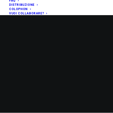
FAQ
DISTRIBUZIONE
COLOPHON
VUOI COLLABORARE?