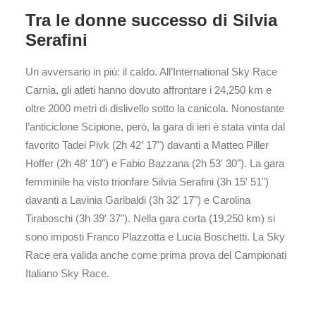
Tra le donne successo di Silvia
Serafini
Un avversario in più: il caldo. All’International Sky Race
Carnia, gli atleti hanno dovuto affrontare i 24,250 km e
oltre 2000 metri di dislivello sotto la canicola. Nonostante
l’anticiclone Scipione, però, la gara di ieri è stata vinta dal
favorito Tadei Pivk (2h 42′ 17") davanti a Matteo Piller
Hoffer (2h 48′ 10") e Fabio Bazzana (2h 53′ 30"). La gara
femminile ha visto trionfare Silvia Serafini (3h 15′ 51")
davanti a Lavinia Garibaldi (3h 32′ 17") e Carolina
Tiraboschi (3h 39′ 37"). Nella gara corta (19,250 km) si
sono imposti Franco Plazzotta e Lucia Boschetti. La Sky
Race era valida anche come prima prova del Campionati
Italiano Sky Race.