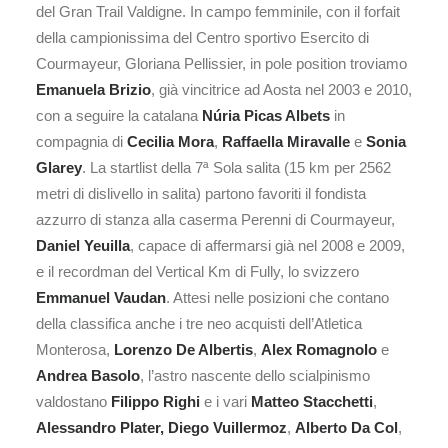
del Gran Trail Valdigne. In campo femminile, con il forfait
della campionissima del Centro sportivo Esercito di
Courmayeur, Gloriana Pellissier, in pole position troviamo
Emanuela Brizio
, già vincitrice ad Aosta nel 2003 e 2010,
con a seguire la catalana
Núria Picas Albets
in
compagnia di
Cecilia Mora
,
Raffaella Miravalle
e
Sonia
Glarey
. La startlist della 7ª Sola salita (15 km per 2562
metri di dislivello in salita) partono favoriti il fondista
azzurro di stanza alla caserma Perenni di Courmayeur,
Daniel Yeuilla
, capace di affermarsi già nel 2008 e 2009,
e il recordman del Vertical Km di Fully, lo svizzero
Emmanuel Vaudan
. Attesi nelle posizioni che contano
della classifica anche i tre neo acquisti dell’Atletica
Monterosa,
Lorenzo De Albertis
,
Alex Romagnolo
e
Andrea Basolo
, l’astro nascente dello scialpinismo
valdostano
Filippo Righi
e i vari
Matteo Stacchetti
,
Alessandro Plater,
Diego Vuillermoz
,
Alberto Da Col
,