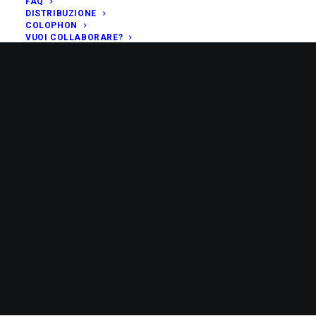
FAQ
DISTRIBUZIONE
COLOPHON
VUOI COLLABORARE?