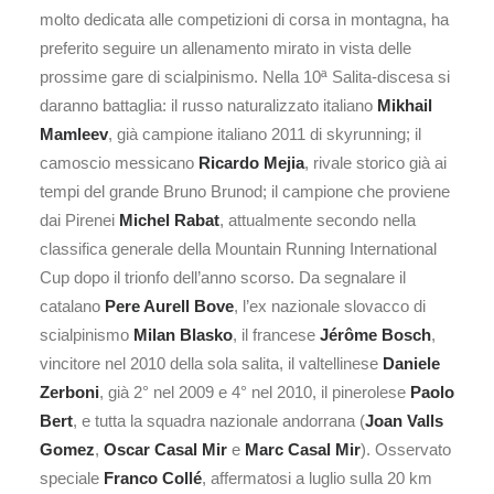
molto dedicata alle competizioni di corsa in montagna, ha
preferito seguire un allenamento mirato in vista delle
prossime gare di scialpinismo. Nella 10ª Salita-discesa si
daranno battaglia: il russo naturalizzato italiano
Mikhail
Mamleev
, già campione italiano 2011 di skyrunning; il
camoscio messicano
Ricardo Mejia
, rivale storico già ai
tempi del grande Bruno Brunod; il campione che proviene
dai Pirenei
Michel Rabat
, attualmente secondo nella
classifica generale della Mountain Running International
Cup dopo il trionfo dell’anno scorso. Da segnalare il
catalano
Pere Aurell Bove
, l’ex nazionale slovacco di
scialpinismo
Milan Blasko
, il francese
Jérôme Bosch
,
vincitore nel 2010 della sola salita, il valtellinese
Daniele
Zerboni
, già 2° nel 2009 e 4° nel 2010, il pinerolese
Paolo
Bert
, e tutta la squadra nazionale andorrana (
Joan Valls
Gomez
,
Oscar Casal Mir
e
Marc Casal Mir
). Osservato
speciale
Franco Collé
, affermatosi a luglio sulla 20 km