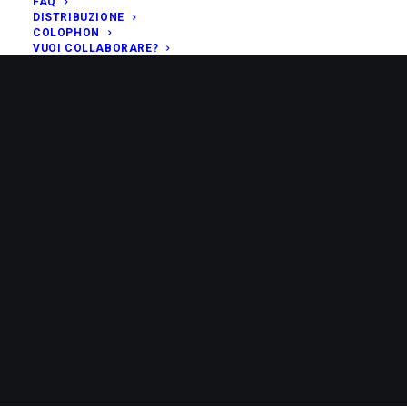
FAQ
DISTRIBUZIONE
COLOPHON
VUOI COLLABORARE?