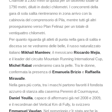
Chamolè a 2300 metri di quota per un dislivello totale di
1790 metri, diluiti in dodici chilometri. I concorrenti della
gara di sola salita rientreranno in zona arrivo con la
cabinovia del comprensorio di Pila, mentre tutti gli altri
proseguiranno verso Plan Felinaz per un totale di
ventiquattro chilometri.
Per quanto riguarda gli atleti di punta nella gara di salita e
discesa se ne vedranno delle belle, il russo naturalizzato
italiano
Mikhail Mamleev
, il messicano
Riccardo Mejia
,
e il leader del circuito Mountain Running International Cup,
Michel Rabat
venderanno cara la pelle. Tra le donne,
confermata la presenza di
Emanuela Brizio
e
Raffaella
Miravalle
.
Nella gara più corta, tra i maschi partono favoriti il fondista
azzurro di stanza alla caserma Perenni di Courmayeur,
Daniel Yeuilla
, capace di affermarsi già nel 2008 e 2009,
e il recordman del Vertical Km di Fully, lo svizzero
Emmanuel Vaudan
. Nel pomeriggio c’è stata anche la