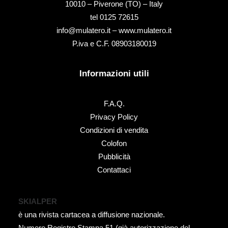
10010 – Piverone (TO) – Italy
tel ‭0125 72615‬
info@mulatero.it –
www.mulatero.it
P.iva e C.F. 08903180019
Informazioni utili
F.A.Q.
Privacy Policy
Condizioni di vendita
Colofon
Pubblicità
Contattaci
SKIALPER
è una rivista cartacea a diffusione nazionale.
Numero Registro Stampa 51 (già autorizzazione del