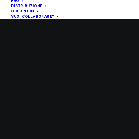
FAQ
DISTRIBUZIONE
COLOPHON
VUOI COLLABORARE?