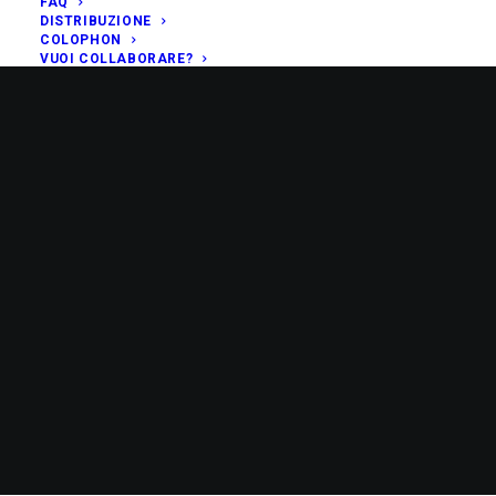
FAQ
DISTRIBUZIONE
COLOPHON
VUOI COLLABORARE?