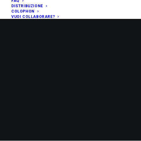
FAQ
DISTRIBUZIONE
COLOPHON
VUOI COLLABORARE?