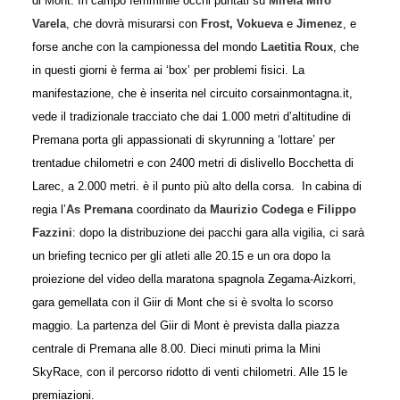
di Mont. In campo femminile occhi puntati su
Mireia Miró
Varela
, che dovrà misurarsi con
Frost, Vokueva
e
Jimenez
, e
forse anche con la campionessa del mondo
Laetitia Roux
, che
in questi giorni è ferma ai ‘box’ per problemi fisici. La
manifestazione, che è inserita nel circuito corsainmontagna.it,
vede il tradizionale tracciato che dai 1.000 metri d’altitudine di
Premana porta gli appassionati di skyrunning a ‘lottare’ per
trentadue chilometri e con 2400 metri di dislivello Bocchetta di
Larec, a 2.000 metri. è il punto più alto della corsa. In cabina di
regia l’
As Premana
coordinato da
Maurizio Codega
e
Filippo
Fazzini
: dopo la distribuzione dei pacchi gara alla vigilia, ci sarà
un briefing tecnico per gli atleti alle 20.15 e un ora dopo la
proiezione del video della maratona spagnola Zegama-Aizkorri,
gara gemellata con il Giir di Mont che si è svolta lo scorso
maggio. La partenza del Giir di Mont è prevista dalla piazza
centrale di Premana alle 8.00. Dieci minuti prima la Mini
SkyRace, con il percorso ridotto di venti chilometri. Alle 15 le
premiazioni.