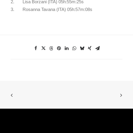
2. Lisa Borzani (ITA) 05h:55m:25s
3. Rosanna Tavana (ITA) 05h:57m:08s