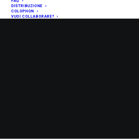
FAQ
DISTRIBUZIONE
COLOPHON
VUOI COLLABORARE?