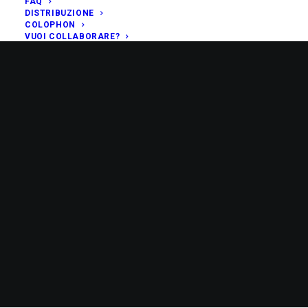
FAQ
DISTRIBUZIONE
COLOPHON
VUOI COLLABORARE?