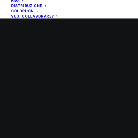
FAQ
DISTRIBUZIONE
COLOPHON
VUOI COLLABORARE?