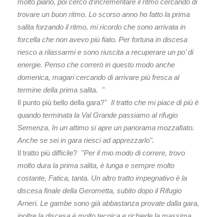
molto piano, poi cerco d’incrementare il ritmo cercando di
trovare un buon ritmo. Lo scorso anno ho fatto la prima
salita forzando il ritmo, mi ricordo che sono arrivata in
forcella che non avevo più fiato. Per fortuna in discesa
riesco a rilassarmi e sono riuscita a recuperare un po’ di
energie. Penso che correrò in questo modo anche
domenica, magari cercando di arrivare più fresca al
termine della prima salita.
"
Il punto più bello della gara?
" Il tratto che mi piace di più è
quando terminata la Val Grande passiamo al rifugio
Semenza. In un attimo si apre un panorama mozzafiato.
Anche se sei in gara riesci ad apprezzarlo".
Il tratto più difficile? "
Per il mio modo di correre, trovo
molto dura la prima salita, è lunga e sempre molto
costante, Fatica, tanta. Un altro tratto impegnativo è la
discesa finale della Gerometta, subito dopo il Rifugio
Arneri. Le gambe sono già abbastanza provate dalla gara,
inoltre la discesa è molto tecnica e richiede la massima