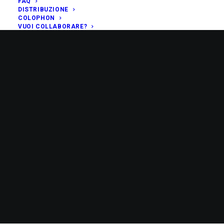
FAQ
DISTRIBUZIONE
COLOPHON
VUOI COLLABORARE?