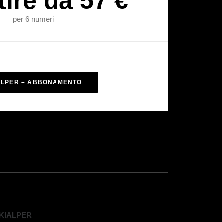
tire da 57 €
per 6 numeri
ALPER – ABBONAMENTO
KIALPER