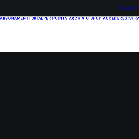
FAQ
DIS
ABBONAMENTI
SKIALPER POINTS
ARCHIVIO
SHOP
ACCEDI/REGISTRA