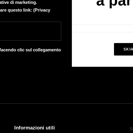
a par
ative di marketing.
are questo link: (
Privacy
 facendo clic sul collegamento
SKI
Informazioni utili
S