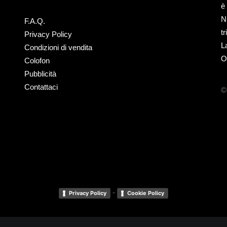
è
N
F.A.Q.
t
Privacy Policy
L
Condizioni di vendita
O
Colofon
Pubblicità
Contattaci
©
-
Privacy Policy
Cookie Policy