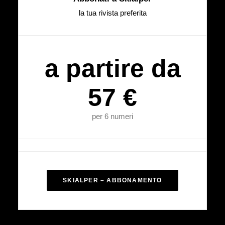
la tua rivista preferita
a partire da
57 €
per 6 numeri
SKIALPER – ABBONAMENTO