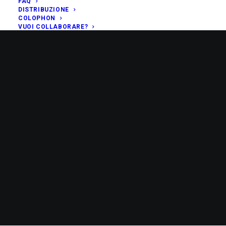
FAQ
DISTRIBUZIONE
COLOPHON
VUOI COLLABORARE?