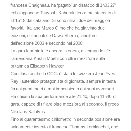
francese Chaigneau, ha ‘pagato’ un distacco di 1h03’27”,
col giapponese Tsuyoshi Kaburaki terzo ma staccato di
1h15’18 dal catalano. Si sono ritirati due dei maggiori
favoriti, l’italiano Marco Olmo che ha già vinto due
edizioni, e il nepalese Dawa Sherpa, vincitore
dell’edizione 2003 e secondo nel 2008.
La gara femminile è ancora in corso, al comando c’è
l’americana Kristin Moehl con oltre mezz’ora sulla
britannica Elisabeth Hawker.
Conclusa anche la CCC: è stato lo svizzero Jean Yves
Rey l’autentico protagonista di giornata, sempre in testa
fin dai primi metri e mai impensierito dai suoi avversari.
Ha chiuso la sua performance alle 21.40, dopo 11h40’ di
gara, capace di rifilare oltre mezz’ora al secondo, il greco
Nikolaos Kalofyris.
Fino al quarantesimo chilometro in seconda posizione era
saldamente inserito il francese Thomas Lorblanchet, che