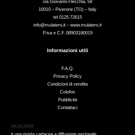
via Giovanni Flecchia, 58
10010 – Piverone (TO) – Italy
tel ‭0125 72615‬
info@mulatero.it –
www.mulatero.it
P.iva e C.F. 08903180019
Informazioni utili
F.A.Q.
Privacy Policy
Condizioni di vendita
Colofon
Pubblicità
Contattaci
SKIALPER
è una rivista cartacea a diffusione nazionale.