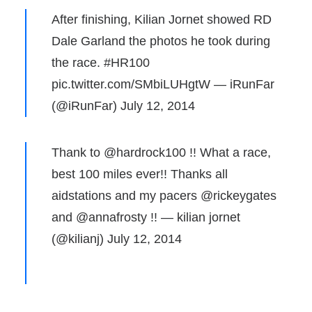
After finishing, Kilian Jornet showed RD
Dale Garland the photos he took during
the race.
#HR100
pic.twitter.com/SMbiLUHgtW
— iRunFar
(@iRunFar)
July 12, 2014
Thank to
@hardrock100
!! What a race,
best 100 miles ever!! Thanks all
aidstations and my pacers
@rickeygates
and
@annafrosty
!! — kilian jornet
(@kilianj)
July 12, 2014