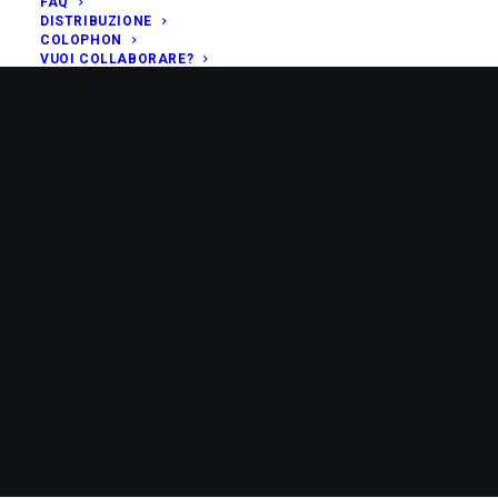
FAQ
DISTRIBUZIONE
COLOPHON
VUOI COLLABORARE?