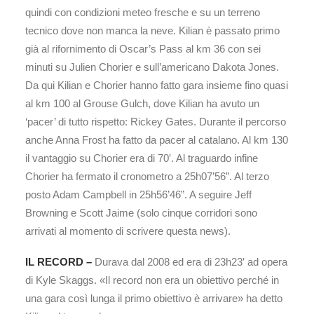
quindi con condizioni meteo fresche e su un terreno
tecnico dove non manca la neve. Kilian è passato primo
già al rifornimento di Oscar’s Pass al km 36 con sei
minuti su Julien Chorier e sull’americano Dakota Jones.
Da qui Kilian e Chorier hanno fatto gara insieme fino quasi
al km 100 al Grouse Gulch, dove Kilian ha avuto un
‘pacer’ di tutto rispetto: Rickey Gates. Durante il percorso
anche Anna Frost ha fatto da pacer al catalano. Al km 130
il vantaggio su Chorier era di 70′. Al traguardo infine
Chorier ha fermato il cronometro a 25h07’56”. Al terzo
posto Adam Campbell in 25h56’46”. A seguire Jeff
Browning e Scott Jaime (solo cinque corridori sono
arrivati al momento di scrivere questa news).
IL RECORD –
Durava dal 2008 ed era di 23h23′ ad opera
di Kyle Skaggs. «Il record non era un obiettivo perché in
una gara così lunga il primo obiettivo è arrivare» ha detto