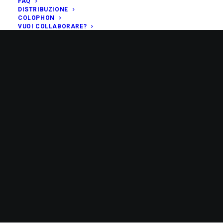
FAQ
DISTRIBUZIONE
COLOPHON
VUOI COLLABORARE?