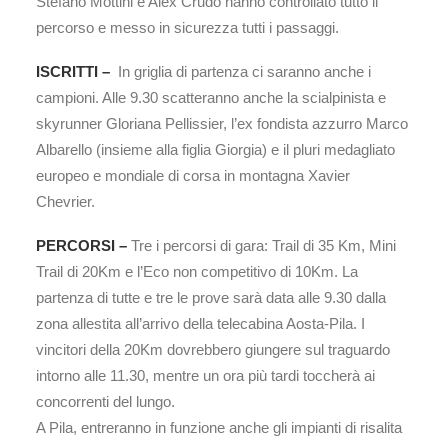
Stefano Mottini e Alex Crudo hanno controllato tutto il
percorso e messo in sicurezza tutti i passaggi.
ISCRITTI –
In griglia di partenza ci saranno anche i
campioni. Alle 9.30 scatteranno anche la scialpinista e
skyrunner Gloriana Pellissier, l’ex fondista azzurro Marco
Albarello (insieme alla figlia Giorgia) e il pluri medagliato
europeo e mondiale di corsa in montagna Xavier
Chevrier.
PERCORSI –
Tre i percorsi di gara: Trail di 35 Km, Mini
Trail di 20Km e l’Eco non competitivo di 10Km. La
partenza di tutte e tre le prove sarà data alle 9.30 dalla
zona allestita all’arrivo della telecabina Aosta-Pila. I
vincitori della 20Km dovrebbero giungere sul traguardo
intorno alle 11.30, mentre un ora più tardi toccherà ai
concorrenti del lungo.
A Pila, entreranno in funzione anche gli impianti di risalita