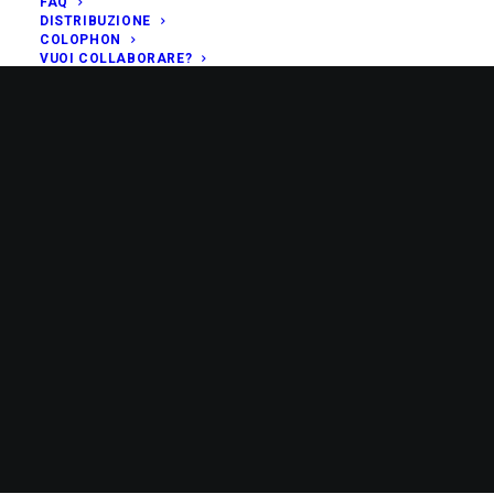
FAQ
DISTRIBUZIONE
COLOPHON
VUOI COLLABORARE?