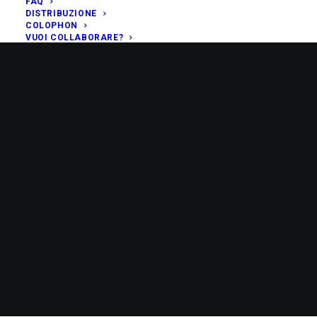
FAQ
DISTRIBUZIONE
COLOPHON
VUOI COLLABORARE?