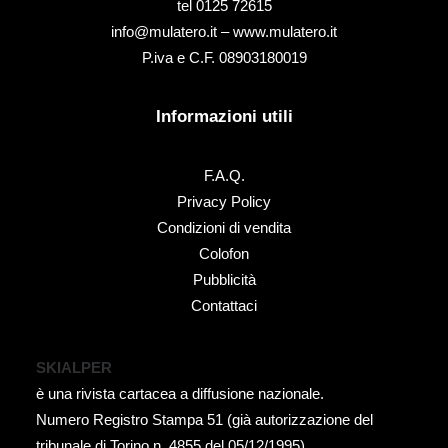
tel ‭0125 72615‬
info@mulatero.it –
www.mulatero.it
P.iva e C.F. 08903180019
Informazioni utili
F.A.Q.
Privacy Policy
Condizioni di vendita
Colofon
Pubblicità
Contattaci
SKIALPER
è una rivista cartacea a diffusione nazionale.
Numero Registro Stampa 51 (già autorizzazione del
tribunale di Torino n. 4855 del 05/12/1995).