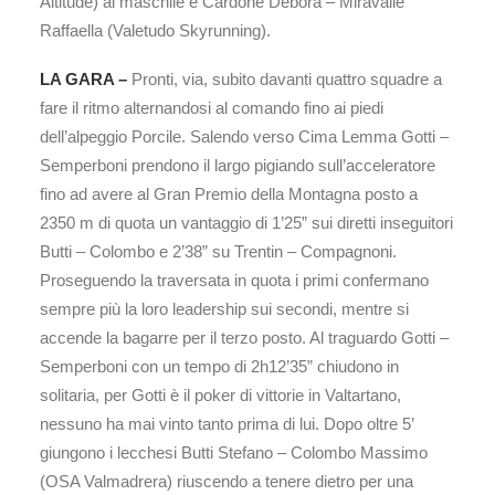
Altitude) al maschile e Cardone Debora – Miravalle
Raffaella (Valetudo Skyrunning).
LA GARA –
Pronti, via, subito davanti quattro squadre a
fare il ritmo alternandosi al comando fino ai piedi
dell’alpeggio Porcile. Salendo verso Cima Lemma Gotti –
Semperboni prendono il largo pigiando sull’acceleratore
fino ad avere al Gran Premio della Montagna posto a
2350 m di quota un vantaggio di 1’25” sui diretti inseguitori
Butti – Colombo e 2’38” su Trentin – Compagnoni.
Proseguendo la traversata in quota i primi confermano
sempre più la loro leadership sui secondi, mentre si
accende la bagarre per il terzo posto. Al traguardo Gotti –
Semperboni con un tempo di 2h12’35” chiudono in
solitaria, per Gotti è il poker di vittorie in Valtartano,
nessuno ha mai vinto tanto prima di lui. Dopo oltre 5’
giungono i lecchesi Butti Stefano – Colombo Massimo
(OSA Valmadrera) riuscendo a tenere dietro per una