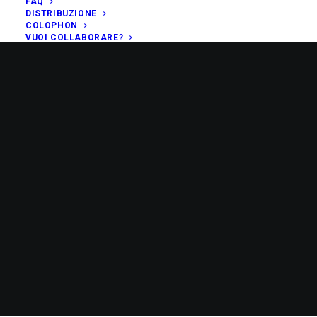
FAQ
DISTRIBUZIONE
COLOPHON
VUOI COLLABORARE?