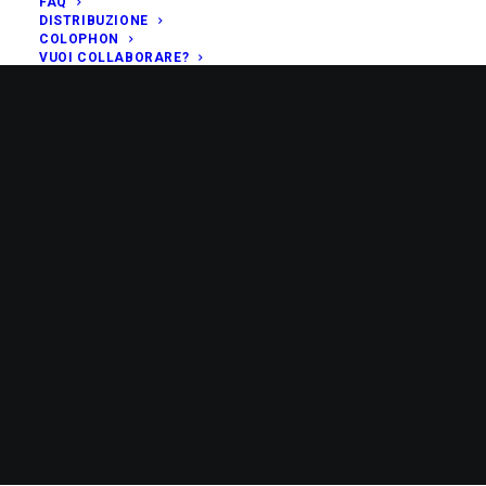
FAQ
DISTRIBUZIONE
COLOPHON
VUOI COLLABORARE?