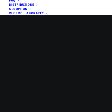
FAQ
DISTRIBUZIONE
COLOPHON
VUOI COLLABORARE?